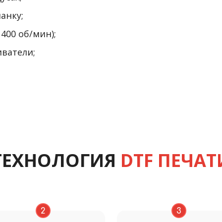
анку;
400 об/мин);
ватели;
ТЕХНОЛОГИЯ
DTF ПЕЧАТ
2
3