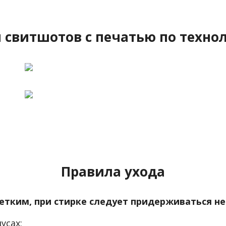
свитшотов с печатью по техно
Правила ухода
четким, при стирке следует придерживаться н
усах;