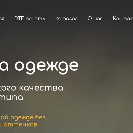
ая
DTF печать
Каталог
О нас
Конта
а одежде
ого качества
 типа
ой одежде без
 и оттенков