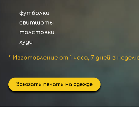
футболки
свитшоты
толстовки
худи
* Изготовление от 1 часа, 7 дней в недел
Заказать печать на одежде